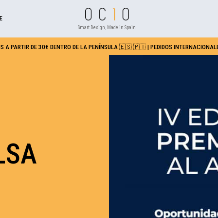
E
Smart Design, Made in Spain
S A PARTIR DE 30€ DENTRO DE LA PENÍNSULA 🇪🇸 🇵🇹 | PEDIDOS INTERNACIONALE
LSA