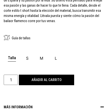
de España y su pasión por la vida. Su diseño está pensado para reflejar
esa pasión y las ganas de hacer lo que te llena. Cada detalle, desde el
corte estilo t short hasta la elección del material, busca transmitir esa
misma energía y vitalidad. Llévala puesta y siente cómo la pasión del
bailaor flamenco corre por tus venas.
Guía de tallas
Talla
S
M
L
AÑADIR AL CARRITO
MÁS INFORMACIÓN