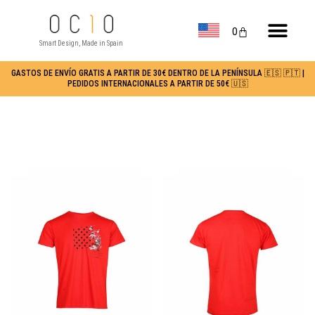
0
Smart Design, Made in Spain
GASTOS DE ENVÍO GRATIS A PARTIR DE 30€ DENTRO DE LA PENÍNSULA 🇪🇸 🇵🇹 |
PEDIDOS INTERNACIONALES A PARTIR DE 50€ 🇺🇸